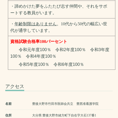
・諦めかけた夢をふたたび志す仲間や、それをサポ
ートする教員がい
ます。
・
年齢制限はありません
。10代から50代の幅広い世
代が通学しています。
資格試験合格率100パーセント
令和元年度100％ 令和2年度100％ 令和3年度
100％
令和4年度100％
令和5年度100％ 令和6年度100％
アクセス
名前
豊後大野市竹田市医師会共立 豊西准看護学院
住所
大分県 豊後大野市緒方町下自在字大石137番1