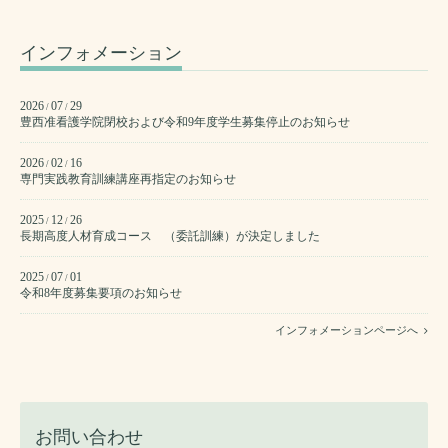
インフォメーション
2026
07
29
/
/
豊西准看護学院閉校および令和9年度学生募集停止のお知らせ
2026
02
16
/
/
専門実践教育訓練講座再指定のお知らせ
2025
12
26
/
/
長期高度人材育成コース （委託訓練）が決定しました
2025
07
01
/
/
令和8年度募集要項のお知らせ
インフォメーションページへ
お問い合わせ