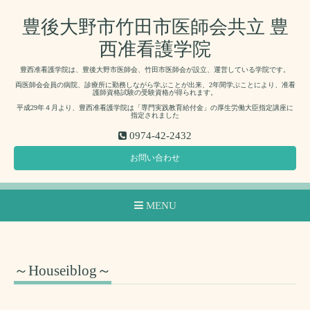
豊後大野市竹田市医師会共立 豊
西准看護学院
豊西准看護学院は、豊後大野市医師会、竹田市医師会が設立、運営している学院です。
両医師会会員の病院、診療所に勤務しながら学ぶことが出来、2年間学ぶことにより、准看
護師資格試験の受験資格が得られます。
平成29年４月より、豊西准看護学院は「専門実践教育給付金」の厚生労働大臣指定講座に
指定されました
0974-42-2432
お問い合わせ
MENU
～Houseiblog～